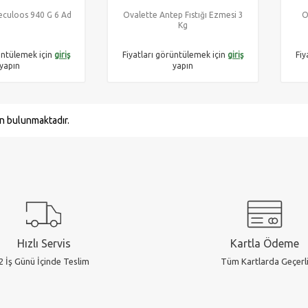
eculoos 940 G 6 Ad
Ovalette Antep Fıstığı Ezmesi 3
O
Kg
üntülemek için
giriş
Fiyatları görüntülemek için
giriş
Fiy
yapın
yapın
n bulunmaktadır.
Hızlı Servis
Kartla Ödeme
2 İş Günü İçinde Teslim
Tüm Kartlarda Geçerl