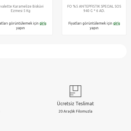
valette Karamelize Bisküvi
FO %5 ANTEPFISTIK SPECIAL SOS
Ezmesi 5 Kg
940 G * 6 AD.
atları görüntülemek için
giriş
Fiyatları görüntülemek için
giriş
yapın
yapın
Ücretsiz Teslimat
20 Araçlık Filomuzla
i