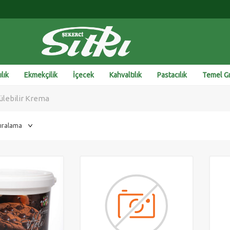
lık
Ekmekçilik
İçecek
Kahvaltılık
Pastacılık
Temel G
ülebilir Krema