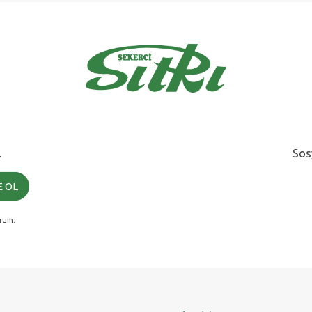
.
Sos
 OL
rum.