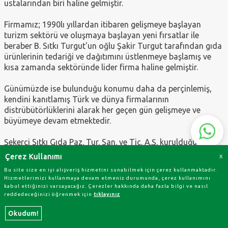
ustalarından biri haline gelmiştir.
Firmamız; 1990lı yıllardan itibaren gelişmeye başlayan
turizm sektörü ve oluşmaya başlayan yeni fırsatlar ile
beraber B. Sıtkı Turgut'un oğlu Şakir Turgut tarafından gıda
ürünlerinin tedariği ve dağıtımını üstlenmeye başlamış ve
kısa zamanda sektöründe lider firma haline gelmiştir.
Günümüzde ise bulunduğu konumu daha da perçinlemiş,
kendini kanıtlamış Türk ve dünya firmalarının
distrübütörlüklerini alarak her geçen gün gelişmeye ve
büyümeye devam etmektedir.
Şekerci Sıtkı Gıda Paz. Tur. San. ve Tic. A.Ş. kurulduğu ilk
günden itibaren ilke edindiği "doğru ürün, doğru fiyat,
Çerez Kullanımı
X
doğru zaman" politikasını sürdürmeyi taahhüt ederken,
Bu site size en iyi alışveriş hizmetini sunabilmek için çerez kullanmaktadır.
binlerce çeşit ürünü geniş dağıtım ağı ve araç filosuyla siz
Hizmetlerimizi kullanmaya devam etmeniz durumunda, çerez kullanımını
değerleri müşterileri ile buluşturmaya devam edecektir.
kabul ettiğinizi varsayacağız. Çerezler hakkında daha fazla bilgi ve nasıl
reddedeceğinizi öğrenmek için
tıklayınız
T
-Soft
E-Ticaret
Sistemleriyle Hazırlanmıştır.
Okudum!