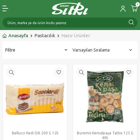
0
Anasayfa
Pastacılık
Hazır Ürünler
Filtre
Bellucci Kedi Dili 200 G 12li
Buremis Kemalpaşa Tatlısı 125 G
40lı