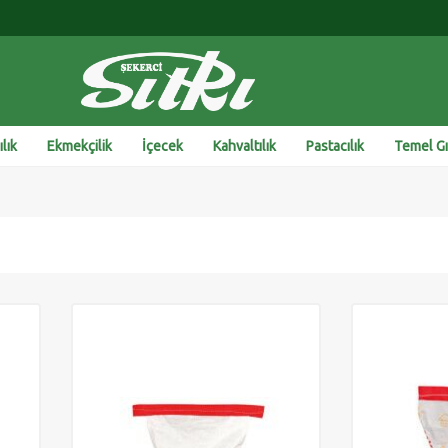
lık
Ekmekçilik
İçecek
Kahvaltılık
Pastacılık
Temel G