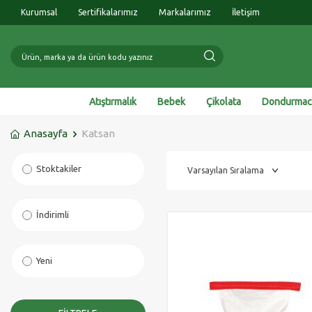
Kurumsal
Sertifikalarımız
Markalarımız
İletişim
Atıştırmalık
Bebek
Çikolata
Dondurmacı
Anasayfa
Katsan
Stoktakiler
İndirimli
Yeni