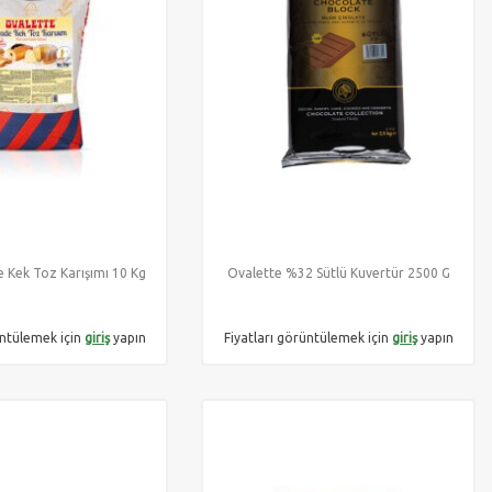
 Kek Toz Karışımı 10 Kg
Ovalette %32 Sütlü Kuvertür 2500 G
üntülemek için
giriş
yapın
Fiyatları görüntülemek için
giriş
yapın