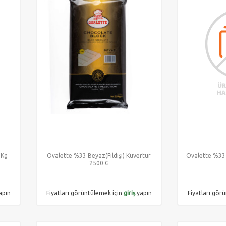
 Kg
Ovalette %33 Beyaz(Fildişi) Kuvertür
Ovalette %33 
2500 G
apın
Fiyatları görüntülemek için
giriş
yapın
Fiyatları gör