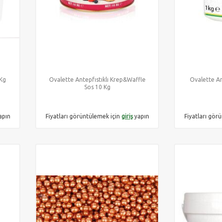
 Kg
Ovalette Antepfıstıklı Krep&Waffle
Ovalette An
Sos 10 Kg
apın
Fiyatları görüntülemek için
giriş
yapın
Fiyatları gör