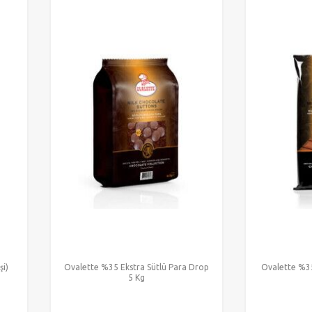
şi)
Ovalette %35 Ekstra Sütlü Para Drop
Ovalette %35
5 Kg