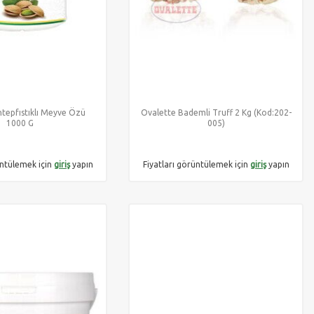
tepfıstıklı Meyve Özü
Ovalette Bademli Truff 2 Kg (Kod:202-
1000 G
005)
üntülemek için
giriş
yapın
Fiyatları görüntülemek için
giriş
yapın