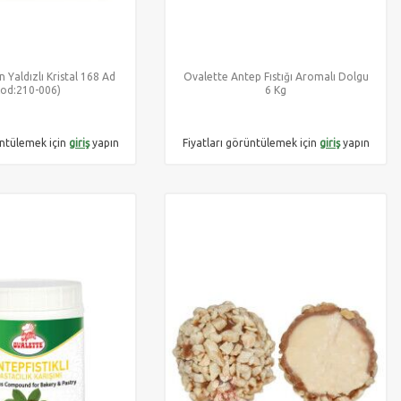
n Yaldızlı Kristal 168 Ad
Ovalette Antep Fıstığı Aromalı Dolgu
Kod:210-006)
6 Kg
üntülemek için
giriş
yapın
Fiyatları görüntülemek için
giriş
yapın