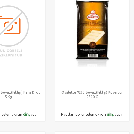
Beyaz(Fildişi) Para Drop
Ovalette %35 Beyaz(Fildişi) Kuvertür
5 Kg
2500 G
üntülemek için
giriş
yapın
Fiyatları görüntülemek için
giriş
yapın